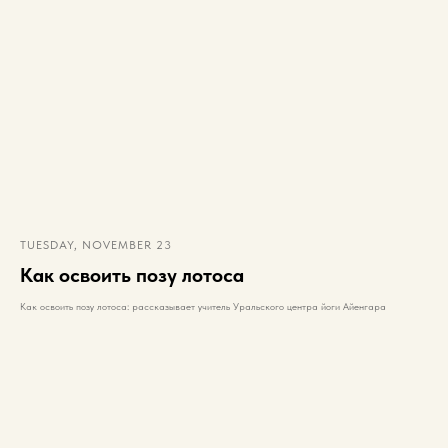
TUESDAY, NOVEMBER 23
Как освоить позу лотоса
Как освоить позу лотоса: рассказывает учитель Уральского центра йоги Айенгара