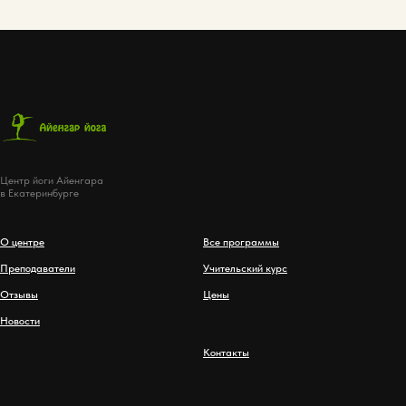
Центр йоги Айенгара
в Екатеринбурге
О центре
Все программы
Преподаватели
Учительский курс
Отзывы
Цены
Новости
Контакты